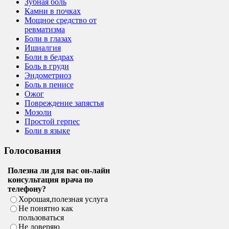
Зубная боль
Камни в почках
Мощное средство от
ревматизма
Боли в глазах
Ишиалгия
Боли в бедрах
Боль в груди
Эндометриоз
Боль в пенисе
Ожог
Повреждение запястья
Мозоли
Простой герпес
Боли в языке
Голосования
Полезна ли для вас он-лайн
консультация врача по
телефону?
Хорошая,полезная услуга
Не понятно как
пользоваться
Не доверяю