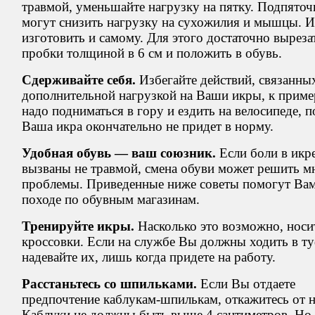
травмой, уменьшайте нагрузку на пятку. Подпято
могут снизить нагрузку на сухожилия и мышцы. 
изготовить и самому. Для этого достаточно выреза
пробки толщиной в 6 см и положить в обувь.
Сдерживайте себя.
Избегайте действий, связанны
дополнительной нагрузкой на Ваши икры, к пример
надо подниматься в гору и ездить на велосипеде, п
Ваша икра окончательно не придет в норму.
Удобная обувь — ваш союзник.
Если боли в икр
вызваны не травмой, смена обуви может решить м
проблемы. Приведенные ниже советы помогут Вам
походе по обувным магазинам.
Тренируйте икры.
Насколько это возможно, носи
кроссовки. Если на службе Вы должны ходить в ту
надевайте их, лишь когда придете на работу.
Расстаньтесь со шпильками.
Если Вы отдаете
предпочтение каблукам-шпилькам, откажитесь от н
Каблуки не должны быть выше 4 сантиметров. Но,