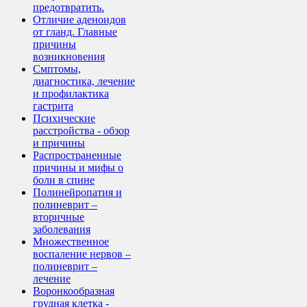
предотвратить.
Отличие аденоидов
от гланд. Главные
причины
возникновения
Смптомы,
диагностика, лечение
и профилактика
гастрита
Психические
расстройства - обзор
и причины
Распространенные
причины и мифы о
боли в спине
Полинейропатия и
полиневрит –
вторичные
заболевания
Множественное
воспаление нервов –
полиневрит –
лечение
Воронкообразная
грудная клетка -