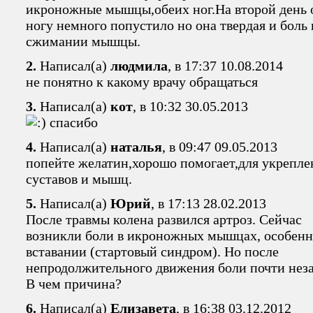
икроножные мышцы,обеих ног.На второй день 
ногу немного попустило но она твердая и боль
сжимании мышцы.
2.
Написал(а)
людмила
, в 17:37 10.08.2014
не понятно к какому врачу обращаться
3.
Написал(а)
кот
, в 10:32 30.05.2013
спасибо
4.
Написал(а)
наталья
, в 09:47 09.05.2013
попейте желатин,хорошо помогает,для укрепле
суставов и мышц.
5.
Написал(а)
Юрий
, в 17:13 28.02.2013
После травмы колена развился артроз. Сейчас
возникли боли в икроножных мышцах, особенн
вставании (стартовый синдром). Но после
непродолжительного движения боли почти нез
В чем причина?
6.
Написал(а)
Елизавета
, в 16:38 03.12.2012