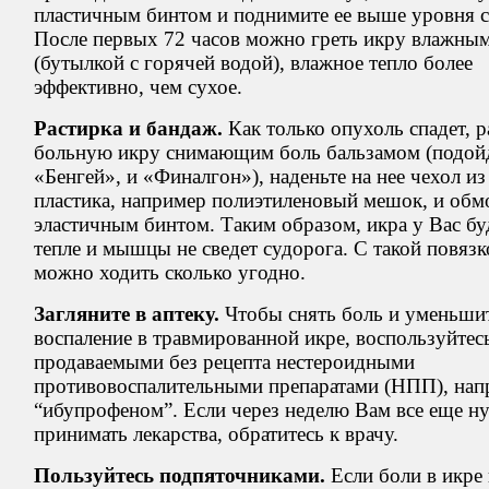
пластичным бинтом и поднимите ее выше уровня с
После первых 72 часов можно греть икру влажны
(бутылкой с горячей водой), влажное тепло более
эффективно, чем сухое.
Растирка и бандаж.
Как только опухоль спадет, р
больную икру снимающим боль бальзамом (подой
«Бенгей», и «Финалгон»), наденьте на нее чехол из
пластика, например полиэтиленовый мешок, и обм
эластичным бинтом. Таким образом, икра у Вас бу
тепле и мышцы не сведет судорога. С такой повязк
можно ходить сколько угодно.
Загляните в аптеку.
Чтобы снять боль и уменьши
воспаление в травмированной икре, воспользуйтес
продаваемыми без рецепта нестероидными
противовоспалительными препаратами (НПП), нап
“ибупрофеном”. Если через неделю Вам все еще н
принимать лекарства, обратитесь к врачу.
Пользуйтесь подпяточниками.
Если боли в икре