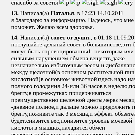
спасибо за советы
13.
Написал(а)
Наталья
, в 17:23 14.10.2011
я благодарю за информацию. Надеюсь, что мне
поможет. Желаю всем здоровья.
14.
Написал(а)
совет от души.
, в 01:18 11.09.20
послушайте дельный совет:в большинстве,эти 
могут быть спровоцированны1: некоторым.или
сильным нарушением обмена веществ,даже
незначительно избыточным весом и дисбаллан
между щелочной(в основном растительной пи
кислотной(в основном животной)здесь надо нач
полного голодания 24-или 36 часов в неделю,п
бреггу,в промежутках придерживаться
преимущественно щелочной диеты,через месяц
-дневное полное,и дальше можно продолжить 
бреггу,поживите так 3 месяца,и эффект обязате
будет.снизится вес,понизится уровень мочевой
кислоты в мышцах,наладится обмен
веществ,снабжение клеток кислородом. 2:это х