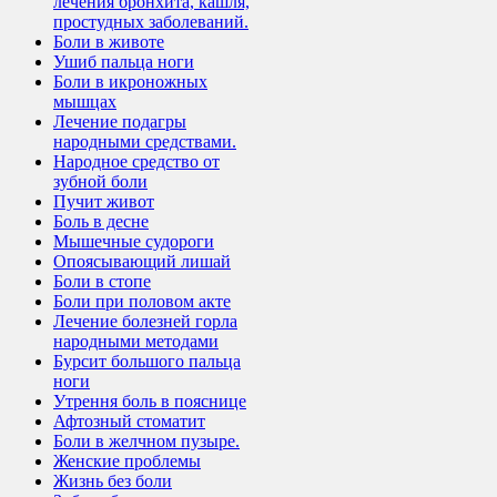
лечения бронхита, кашля,
простудных заболеваний.
Боли в животе
Ушиб пальца ноги
Боли в икроножных
мышцах
Лечение подагры
народными средствами.
Народное средство от
зубной боли
Пучит живот
Боль в десне
Мышечные судороги
Опоясывающий лишай
Боли в стопе
Боли при половом акте
Лечение болезней горла
народными методами
Бурсит большого пальца
ноги
Утрення боль в пояснице
Афтозный стоматит
Боли в желчном пузыре.
Женские проблемы
Жизнь без боли