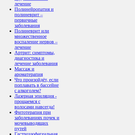
лечение
Полинейропатия и
полиневрит –
первичные
заболевания
Полиневрит или
множественное
воспаление нервов –
лечение
Артрит: симптомы,
диагностика и
лечение заболевания
Массаж и
ароматерапия
Что произойдёт, если
поплавать в бассейне
с алкоголем?
Лазерная эпиляция -
прощаемся с
волосами навсегда!
Фитотерапия при
заболеваниях почек и
мочевыводящих
путей
Гастроэзофагеальная