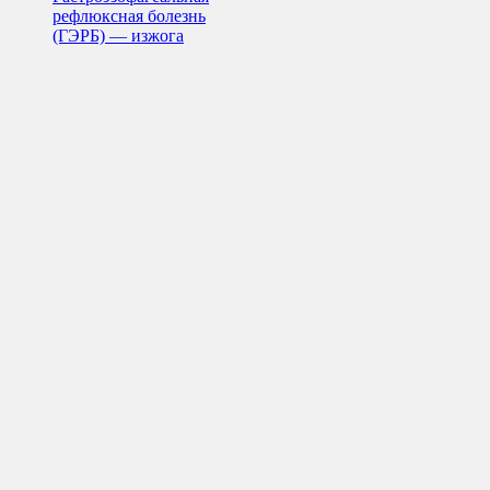
рефлюксная болезнь
(ГЭРБ) — изжога