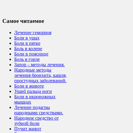
Самое читаемое
Лечение геморроя
Боли в ушах
Боли в пятке
Боль в колене
Боли в пояснице
Боль в горле
Запор – методы лечения.
Народные методы
лечения бронхита, кашля,
простудных заболеваний.
Боли в животе
Ушиб пальца ноги
Боли в икроножных
мышцах
Лечение подагры
народными средствами.
Народное средство от
зубной боли
Пучит живот