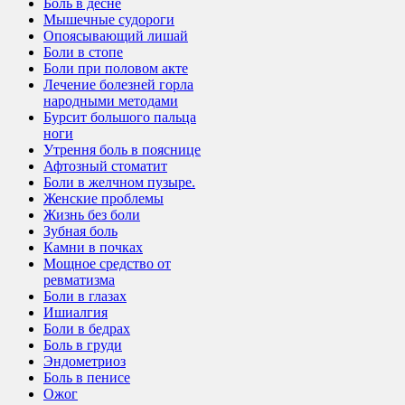
Боль в десне
Мышечные судороги
Опоясывающий лишай
Боли в стопе
Боли при половом акте
Лечение болезней горла
народными методами
Бурсит большого пальца
ноги
Утрення боль в пояснице
Афтозный стоматит
Боли в желчном пузыре.
Женские проблемы
Жизнь без боли
Зубная боль
Камни в почках
Мощное средство от
ревматизма
Боли в глазах
Ишиалгия
Боли в бедрах
Боль в груди
Эндометриоз
Боль в пенисе
Ожог