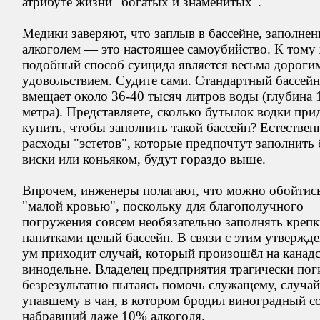
атрибуте жизни "богатых и знаменитых".
Медики заверяют, что заплыв в бассейне, заполне
алкоголем — это настоящее самоубийство. К тому 
подобный способ суицида является весьма дороги
удовольствием. Судите сами. Стандартный бассейн
вмещает около 36-40 тысяч литров воды (глубина 
метра). Представляете, сколько бутылок водки при
купить, чтобы заполнить такой бассейн? Естествен
расходы "эстетов", которые предпочтут заполнить 
виски или коньяком, будут гораздо выше.
Впрочем, инженеры полагают, что можно обойтис
"малой кровью", поскольку для благополучного
погружения совсем необязательно заполнять креп
напитками целый бассейн. В связи с этим утвержд
ум приходит случай, который произошёл на канад
винодельне. Владелец предприятия трагически пог
безрезультатно пытаясь помочь служащему, случа
упавшему в чан, в котором бродил виноградный со
набравший даже 10% алкоголя.