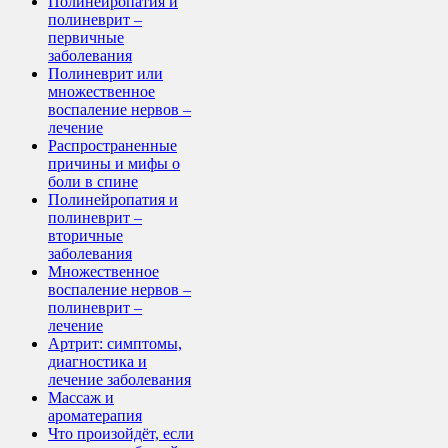
Полинейропатия и
полиневрит –
первичные
заболевания
Полиневрит или
множественное
воспаление нервов –
лечение
Распространенные
причины и мифы о
боли в спине
Полинейропатия и
полиневрит –
вторичные
заболевания
Множественное
воспаление нервов –
полиневрит –
лечение
Артрит: симптомы,
диагностика и
лечение заболевания
Массаж и
ароматерапия
Что произойдёт, если