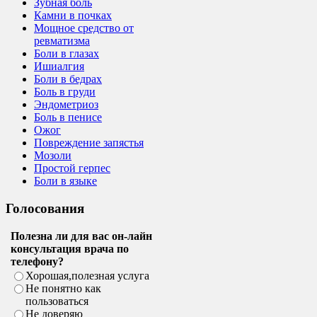
Зубная боль
Камни в почках
Мощное средство от
ревматизма
Боли в глазах
Ишиалгия
Боли в бедрах
Боль в груди
Эндометриоз
Боль в пенисе
Ожог
Повреждение запястья
Мозоли
Простой герпес
Боли в языке
Голосования
Полезна ли для вас он-лайн
консультация врача по
телефону?
Хорошая,полезная услуга
Не понятно как
пользоваться
Не доверяю