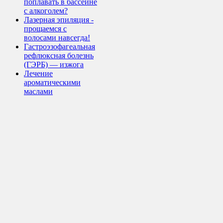
поплавать в бассейне
с алкоголем?
Лазерная эпиляция -
прощаемся с
волосами навсегда!
Гастроэзофагеальная
рефлюксная болезнь
(ГЭРБ) — изжога
Лечение
ароматическими
маслами