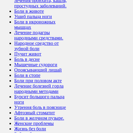
лечения бронхита, кашля,
простудных заболеваний.
Боли в животе
Ушиб пальца ноги
Боли в икроножных
мышцах
Лечение подагры
народными средствами.
Народное средство от
зубной боли
Пучит живот
Боль в десне
Мышечные судороги
Опоясывающий лишай
Боли в стопе
Боли при половом акте
Лечение болезней горла
народными методами
Бурсит большого пальца
ноги
Утрення боль в пояснице
Афтозный стоматит
Боли в желчном пузыре.
Женские проблемы
Жизнь без боли