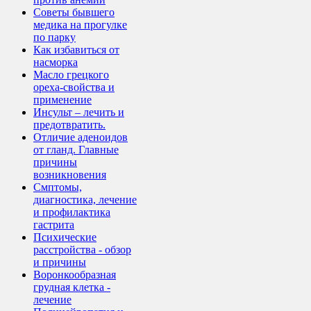
Советы бывшего
медика на прогулке
по парку
Как избавиться от
насморка
Масло грецкого
ореха-свойства и
применение
Инсульт – лечить и
предотвратить.
Отличие аденоидов
от гланд. Главные
причины
возникновения
Смптомы,
диагностика, лечение
и профилактика
гастрита
Психические
расстройства - обзор
и причины
Воронкообразная
грудная клетка -
лечение