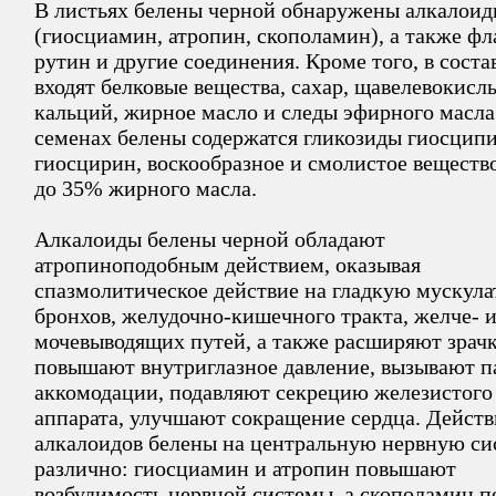
В листьях белены черной обнаружены алкалои
(гиосциамин, атропин, скополамин), а также ф
рутин и другие соединения. Кроме того, в соста
входят белковые вещества, сахар, щавелевокисл
кальций, жирное масло и следы эфирного масла
семенах белены содержатся гликозиды гиосцип
гиосцирин, воскообразное и смолистое вещество
до 35% жирного масла.
Алкалоиды белены черной обладают
атропиноподобным действием, оказывая
спазмолитическое действие на гладкую мускула
бронхов, желудочно-кишечного тракта, желче- 
мочевыводящих путей, а также расширяют зрачк
повышают внутриглазное давление, вызывают п
аккомодации, подавляют секрецию железистого
аппарата, улучшают сокращение сердца. Действ
алкалоидов белены на центральную нервную си
различно: гиосциамин и атропин повышают
возбудимость нервной системы, а скополамин 