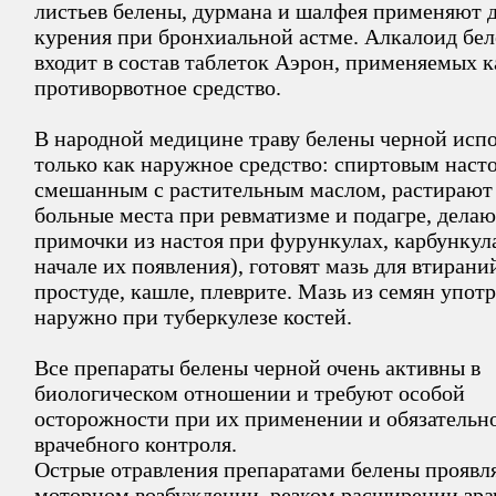
листьев белены, дурмана и шалфея применяют 
курения при бронхиальной астме. Алкалоид бе
входит в состав таблеток Аэрон, применяемых к
противорвотное средство.
В народной медицине траву белены черной исп
только как наружное средство: спиртовым наст
смешанным с растительным маслом, растирают
больные места при ревматизме и подагре, делаю
примочки из настоя при фурункулах, карбункула
начале их появления), готовят мазь для втирани
простуде, кашле, плеврите. Мазь из семян упот
наружно при туберкулезе костей.
Все препараты белены черной очень активны в
биологическом отношении и требуют особой
осторожности при их применении и обязательн
врачебного контроля.
Острые отравления препаратами белены проявл
моторном возбуждении, резком расширении зра