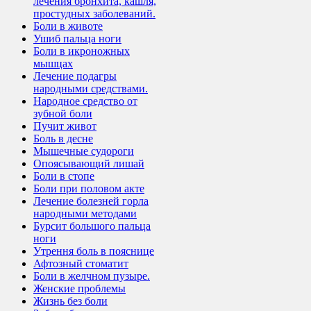
лечения бронхита, кашля,
простудных заболеваний.
Боли в животе
Ушиб пальца ноги
Боли в икроножных
мышцах
Лечение подагры
народными средствами.
Народное средство от
зубной боли
Пучит живот
Боль в десне
Мышечные судороги
Опоясывающий лишай
Боли в стопе
Боли при половом акте
Лечение болезней горла
народными методами
Бурсит большого пальца
ноги
Утрення боль в пояснице
Афтозный стоматит
Боли в желчном пузыре.
Женские проблемы
Жизнь без боли