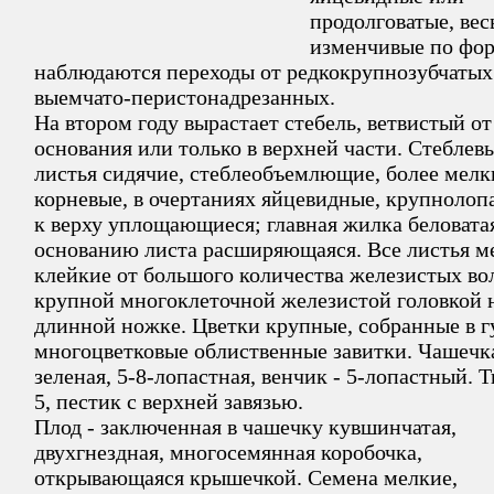
продолговатые, вес
изменчивые по фор
наблюдаются переходы от редкокрупнозубчатых
выемчато-перистонадрезанных.
На втором году вырастает стебель, ветвистый от
основания или только в верхней части. Стеблев
листья сидячие, стеблеобъемлющие, более мелк
корневые, в очертаниях яйцевидные, крупнолоп
к верху уплощающиеся; главная жилка беловатая
основанию листа расширяющаяся. Все листья м
клейкие от большого количества железистых вол
крупной многоклеточной железистой головкой 
длинной ножке. Цветки крупные, собранные в г
многоцветковые облиственные завитки. Чашечк
зеленая, 5-8-лопастная, венчик - 5-лопастный. 
5, пестик с верхней завязью.
Плод - заключенная в чашечку кувшинчатая,
двухгнездная, многосемянная коробочка,
открывающаяся крышечкой. Семена мелкие,