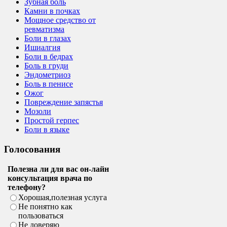
Зубная боль
Камни в почках
Мощное средство от
ревматизма
Боли в глазах
Ишиалгия
Боли в бедрах
Боль в груди
Эндометриоз
Боль в пенисе
Ожог
Повреждение запястья
Мозоли
Простой герпес
Боли в языке
Голосования
Полезна ли для вас он-лайн
консультация врача по
телефону?
Хорошая,полезная услуга
Не понятно как
пользоваться
Не доверяю