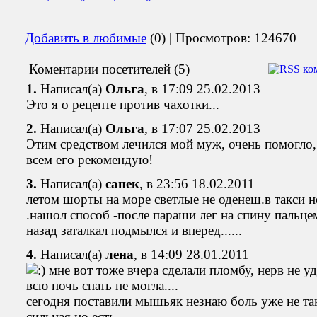
Добавить в любимые
(0) | Просмотров: 124670
Коментарии посетителей (5)
1.
Написал(а)
Ольга
, в 17:09 25.02.2013
Это я о рецепте против чахотки...
2.
Написал(а)
Ольга
, в 17:07 25.02.2013
Этим средством лечился мой муж, очень помогло,
всем его рекомендую!
3.
Написал(а)
санек
, в 23:56 18.02.2011
летом шорты на море светлые не оденеш.в такси 
.нашол способ -после параши лег на спину пальце
назад заталкал подмылся и вперед......
4.
Написал(а)
лена
, в 14:09 28.01.2011
мне вот тоже вчера сделали пломбу, нерв не уд
всю ночь спать не могла....
сегодня поставили мышьяк незнаю боль уже не та
сильная но есть....