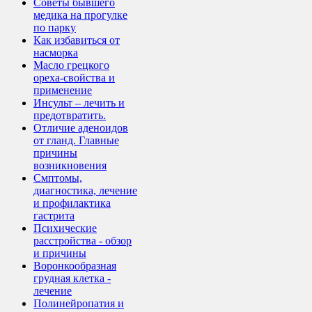
Советы бывшего
медика на прогулке
по парку
Как избавиться от
насморка
Масло грецкого
ореха-свойства и
применение
Инсульт – лечить и
предотвратить.
Отличие аденоидов
от гланд. Главные
причины
возникновения
Смптомы,
диагностика, лечение
и профилактика
гастрита
Психические
расстройства - обзор
и причины
Воронкообразная
грудная клетка -
лечение
Полинейропатия и