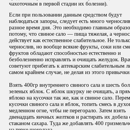
чахоточным в первой стадии их болезни).
Если при пользовании данным средством будут
наблюдаться запоры, следует есть много чернослив
разное время дня. Это необходимо главным образ
потому, что свиное сало — пища тяжелая, а черно
действует как естественное слабительное. Не тольк
чернослив, но вообще всякие фрукты, соки или сме
фруктов обладают способностью естественно и
безболезненно исправлять и очищать желудок. Вр
советуют прибегать к аптекарским слабительным л
самом крайнем случае, не делая из этого привычки
Взять 400гр внутреннего свиного сала и шесть бо
зеленых яблок. С яблок шкурку не очищать, а прям
яблоко на кусочки так же, как и свиное сало. Пере
кусочки свиного сала и яблок, топить смесь в духо
медленном огне, чтбы не перегорало. Затем взять
двенадцать яичных желтков и растирать их добела
стаканом сахара. Туда же добавлять 400 гризмель
на терке шоколада.