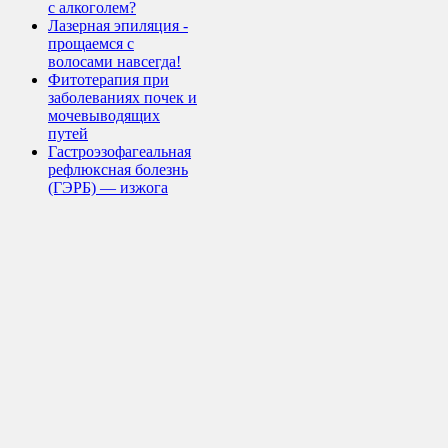
с алкоголем?
Лазерная эпиляция -
прощаемся с
волосами навсегда!
Фитотерапия при
заболеваниях почек и
мочевыводящих
путей
Гастроэзофагеальная
рефлюксная болезнь
(ГЭРБ) — изжога