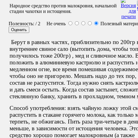
Народное средство против малокровия, начальной
стадии чахотки и истощения.
Полезность:
/ 2
Не очень
Полезный матер
Берут в равных частях, приблизительно по 200гр 
внутреннее свиное сало (вытопить дома, чтобы то
получилось тоже 200гр) , мед и сливочное масло. В
положить в алюминиевую кастрюлю и распустить 
медленном огне, все время помешивая содержимое
чтобы оно не пригорело. Мешать надо до тех пор,
состав не распустится. Тогда нужно снять кастрюл
и дать смеси остыть. Когда состав застынет, сложит
стеклянную банку, хранить в прохладном, темном 
Способ употребления: взять чайную ложку этой см
распустить в стакане горячего молока, как только
терпеть, не обжигаясь. Пить раза три-четыре в ден
меньше, в зависимости от истощения человека. Эт
средство хорошо помогает малокровным (а также