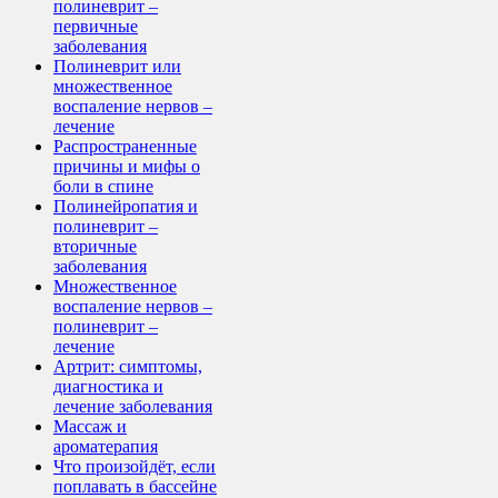
полиневрит –
первичные
заболевания
Полиневрит или
множественное
воспаление нервов –
лечение
Распространенные
причины и мифы о
боли в спине
Полинейропатия и
полиневрит –
вторичные
заболевания
Множественное
воспаление нервов –
полиневрит –
лечение
Артрит: симптомы,
диагностика и
лечение заболевания
Массаж и
ароматерапия
Что произойдёт, если
поплавать в бассейне