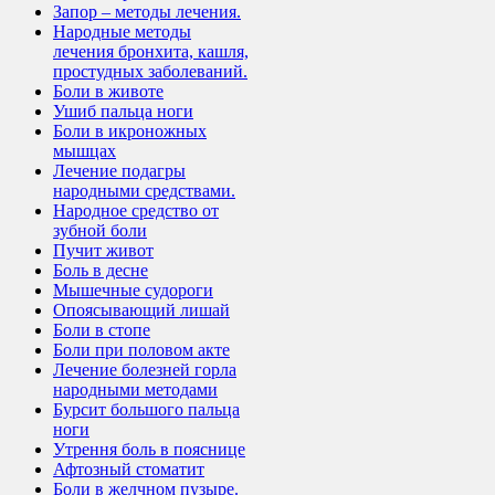
Запор – методы лечения.
Народные методы
лечения бронхита, кашля,
простудных заболеваний.
Боли в животе
Ушиб пальца ноги
Боли в икроножных
мышцах
Лечение подагры
народными средствами.
Народное средство от
зубной боли
Пучит живот
Боль в десне
Мышечные судороги
Опоясывающий лишай
Боли в стопе
Боли при половом акте
Лечение болезней горла
народными методами
Бурсит большого пальца
ноги
Утрення боль в пояснице
Афтозный стоматит
Боли в желчном пузыре.