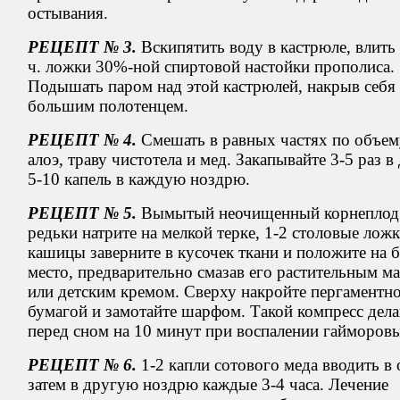
остывания.
РЕЦЕПТ № 3.
Вскипятить воду в кастрюле, влить 
ч. ложки 30%-ной спиртовой настойки прополиса.
Подышать паром над этой кастрюлей, накрыв себя
большим полотенцем.
РЕЦЕПТ № 4.
Смешать в равных частях по объем
алоэ, траву чистотела и мед. Закапывайте 3-5 раз в
5-10 капель в каждую ноздрю.
РЕЦЕПТ № 5.
Вымытый неочищенный корнеплод
редьки натрите на мелкой терке, 1-2 столовые лож
кашицы заверните в кусочек ткани и положите на 
место, предварительно смазав его растительным м
или детским кремом. Сверху накройте пергаментн
бумагой и замотайте шарфом. Такой компресс дел
перед сном на 10 минут при воспалении гайморовы
РЕЦЕПТ № 6.
1-2 капли сотового меда вводить в 
затем в другую ноздрю каждые 3-4 часа. Лечение