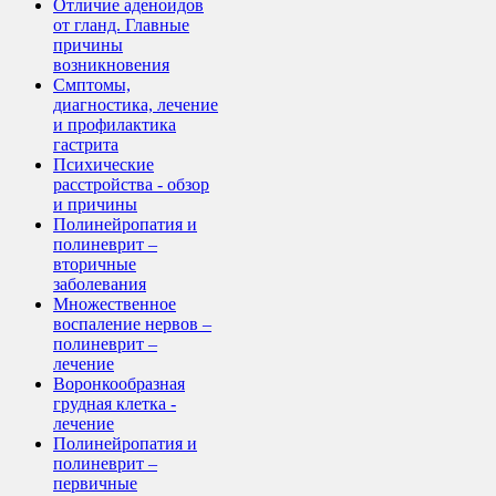
Отличие аденоидов
от гланд. Главные
причины
возникновения
Смптомы,
диагностика, лечение
и профилактика
гастрита
Психические
расстройства - обзор
и причины
Полинейропатия и
полиневрит –
вторичные
заболевания
Множественное
воспаление нервов –
полиневрит –
лечение
Воронкообразная
грудная клетка -
лечение
Полинейропатия и
полиневрит –
первичные