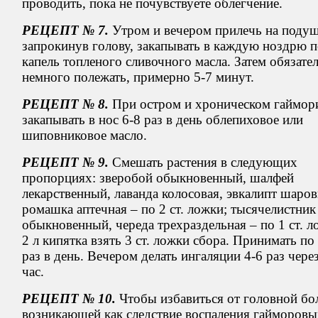
проводить, пока не почувствуете облегчение.
РЕЦЕПТ № 7.
Утром и вечером прилечь на подуш
запрокинув голову, закапывать в каждую ноздрю п
капель топленого сливочного масла. Затем обязате
немного полежать, примерно 5-7 минут.
РЕЦЕПТ № 8.
При остром и хроническом гаймор
закапывать в нос 6-8 раз в день облепиховое или
шиповниковое масло.
РЕЦЕПТ № 9.
Смешать растения в следующих
пропорциях: зверобой обыкновенный, шалфей
лекарственный, лаванда колосовая, эвкалипт шаро
ромашка аптечная – по 2 ст. ложки; тысячелистник
обыкновенный, череда трехраздельная – по 1 ст. л
2 л кипятка взять 3 ст. ложки сбора. Принимать по
раз в день. Вечером делать ингаляции 4-6 раз чер
час.
РЕЦЕПТ № 10.
Чтобы избавиться от головной бо
возникающей как следствие воспаления гайморовы