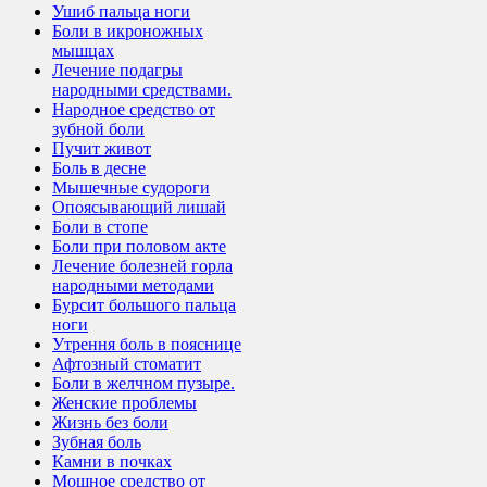
Ушиб пальца ноги
Боли в икроножных
мышцах
Лечение подагры
народными средствами.
Народное средство от
зубной боли
Пучит живот
Боль в десне
Мышечные судороги
Опоясывающий лишай
Боли в стопе
Боли при половом акте
Лечение болезней горла
народными методами
Бурсит большого пальца
ноги
Утрення боль в пояснице
Афтозный стоматит
Боли в желчном пузыре.
Женские проблемы
Жизнь без боли
Зубная боль
Камни в почках
Мощное средство от