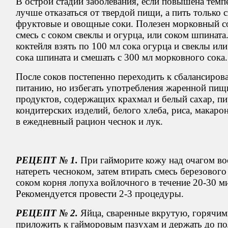
В острой стадии заболевания, если повышена темп
лучше отказаться от твердой пищи, а пить только 
фруктовые и овощные соки. Полезен морковный со
смесь с соком свеклы и огурца, или соком шпината
коктейля взять по 100 мл сока огурца и свеклы ил
сока шпината и смешать с 300 мл морковного сока.
После соков постепенно переходить к сбалансиро
питанию, но избегать употребления жаренной пищ
продуктов, содержащих крахмал и белый сахар, пи
кондитерских изделий, белого хлеба, риса, макарон
в ежедневный рацион чеснок и лук.
РЕЦЕПТ № 1.
При гайморите кожу над очагом во
натереть чесноком, затем втирать смесь березового 
соком корня лопуха войлочного в течение 20-30 м
Рекомендуется провести 2-3 процедуры.
РЕЦЕПТ № 2.
Яйца, сваренные вкрутую, горячим
приложить к гайморовым пазухам и держать до по