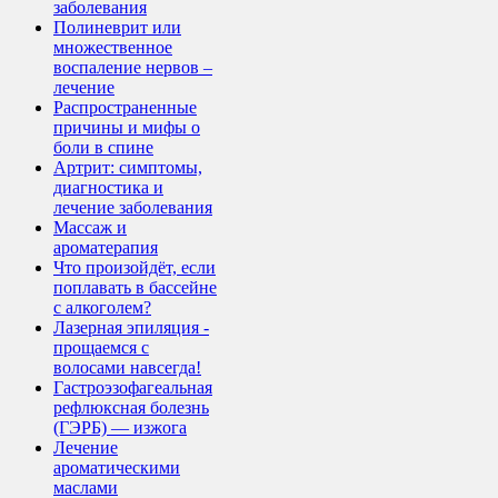
заболевания
Полиневрит или
множественное
воспаление нервов –
лечение
Распространенные
причины и мифы о
боли в спине
Артрит: симптомы,
диагностика и
лечение заболевания
Массаж и
ароматерапия
Что произойдёт, если
поплавать в бассейне
с алкоголем?
Лазерная эпиляция -
прощаемся с
волосами навсегда!
Гастроэзофагеальная
рефлюксная болезнь
(ГЭРБ) — изжога
Лечение
ароматическими
маслами