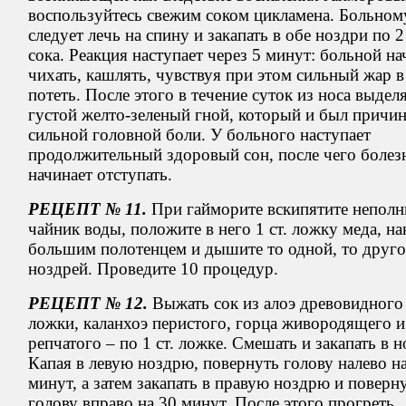
воспользуйтесь свежим соком цикламена. Больном
следует лечь на спину и закапать в обе ноздри по 2
сока. Реакция наступает через 5 минут: больной на
чихать, кашлять, чувствуя при этом сильный жар в 
потеть. После этого в течение суток из носа выдел
густой желто-зеленый гной, который и был причи
сильной головной боли. У больного наступает
продолжительный здоровый сон, после чего болез
начинает отступать.
РЕЦЕПТ № 11.
При гайморите вскипятите непол
чайник воды, положите в него 1 ст. ложку меда, на
большим полотенцем и дышите то одной, то друг
ноздрей. Проведите 10 процедур.
РЕЦЕПТ № 12.
Выжать сок из алоэ древовидного 
ложки, каланхоэ перистого, горца живородящего и
репчатого – по 1 ст. ложке. Смешать и закапать в н
Капая в левую ноздрю, повернуть голову налево н
минут, а затем закапать в правую ноздрю и поверн
голову вправо на 30 минут. После этого прогреть