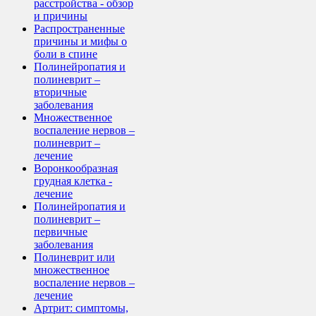
расстройства - обзор
и причины
Распространенные
причины и мифы о
боли в спине
Полинейропатия и
полиневрит –
вторичные
заболевания
Множественное
воспаление нервов –
полиневрит –
лечение
Воронкообразная
грудная клетка -
лечение
Полинейропатия и
полиневрит –
первичные
заболевания
Полиневрит или
множественное
воспаление нервов –
лечение
Артрит: симптомы,