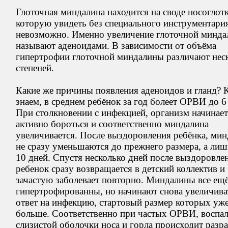
Глоточная миндалина находится на своде носоглотк
которую увидеть без специального инструментари
невозможно. Именно увеличение глоточной минда
называют аденоидами. В зависимости от объёма
гипертрофии глоточной миндалины различают нес
степеней.
Какие же причины появления аденоидов и гланд? 
знаем, в среднем ребёнок за год болеет ОРВИ до 6 
При столкновении с инфекцией, организм начинает
активно бороться и соответственно миндалина
увеличивается. После выздоровления ребёнка, ми
не сразу уменьшаются до прежнего размера, а лиш
10 дней. Спустя несколько дней после выздоровле
ребенок сразу возвращается в детский коллектив и
зачастую заболевает повторно. Миндалины все ещ
гипертрофированны, но начинают снова увеличива
ответ на инфекцию, стартовый размер которых уж
больше. Соответственно при частых ОРВИ, воспа
слизистой оболочки носа и горла происходит разра