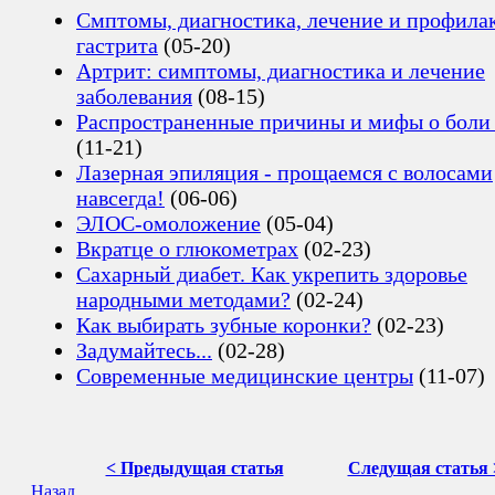
Смптомы, диагностика, лечение и профила
гастрита
(05-20)
Артрит: симптомы, диагностика и лечение
заболевания
(08-15)
Распространенные причины и мифы о боли 
(11-21)
Лазерная эпиляция - прощаемся с волосами
навсегда!
(06-06)
ЭЛОС-омоложение
(05-04)
Вкратце о глюкометрах
(02-23)
Сахарный диабет. Как укрепить здоровье
народными методами?
(02-24)
Как выбирать зубные коронки?
(02-23)
Задумайтесь...
(02-28)
Современные медицинские центры
(11-07)
< Предыдущая статья
Следущая статья 
Назад