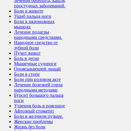
лечения бронхита, кашля,
простудных заболеваний.
Боли в животе
Ушиб пальца ноги
Боли в икроножных
мышцах
Лечение подагры
народными средствами.
Народное средство от
зубной боли
Пучит живот
Боль в десне
Мышечные судороги
Опоясывающий лишай
Боли в стопе
Боли при половом акте
Лечение болезней горла
народными методами
Бурсит большого пальца
ноги
Утрення боль в пояснице
Афтозный стоматит
Боли в желчном пузыре.
Женские проблемы
Жизнь без боли