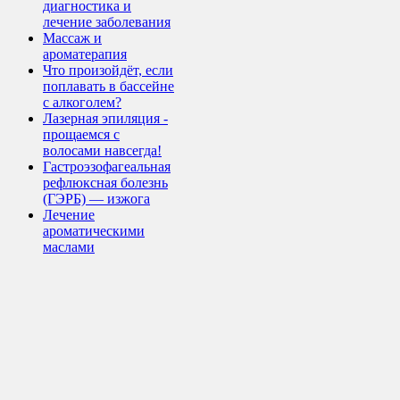
диагностика и
лечение заболевания
Массаж и
ароматерапия
Что произойдёт, если
поплавать в бассейне
с алкоголем?
Лазерная эпиляция -
прощаемся с
волосами навсегда!
Гастроэзофагеальная
рефлюксная болезнь
(ГЭРБ) — изжога
Лечение
ароматическими
маслами