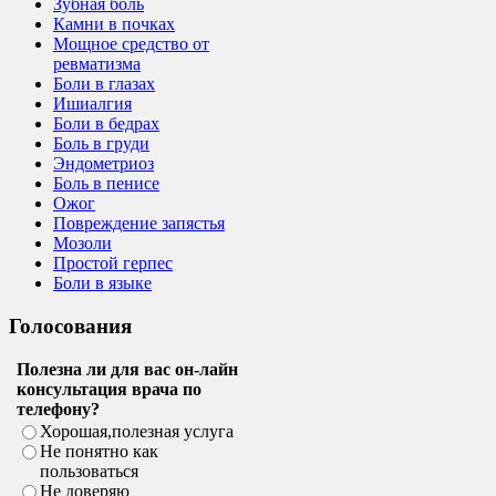
Зубная боль
Камни в почках
Мощное средство от
ревматизма
Боли в глазах
Ишиалгия
Боли в бедрах
Боль в груди
Эндометриоз
Боль в пенисе
Ожог
Повреждение запястья
Мозоли
Простой герпес
Боли в языке
Голосования
Полезна ли для вас он-лайн
консультация врача по
телефону?
Хорошая,полезная услуга
Не понятно как
пользоваться
Не доверяю