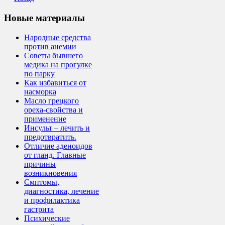
Новые материалы
Народные средства
против анемии
Советы бывшего
медика на прогулке
по парку
Как избавиться от
насморка
Масло грецкого
ореха-свойства и
применение
Инсульт – лечить и
предотвратить.
Отличие аденоидов
от гланд. Главные
причины
возникновения
Смптомы,
диагностика, лечение
и профилактика
гастрита
Психические