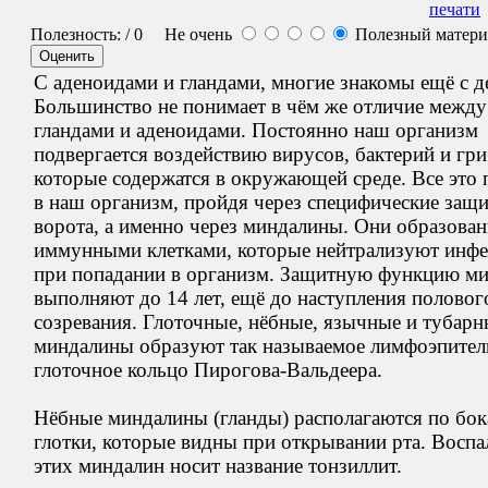
Полезность:
/ 0
Не очень
Полезный матер
С аденоидами и гландами, многие знакомы ещё с де
Большинство не понимает в чём же отличие между
гландами и аденоидами. Постоянно наш организм
подвергается воздействию вирусов, бактерий и гри
которые содержатся в окружающей среде. Все это 
в наш организм, пройдя через специфические защ
ворота, а именно через миндалины. Они образова
иммунными клетками, которые нейтрализуют инф
при попадании в организм. Защитную функцию м
выполняют до 14 лет, ещё до наступления половог
созревания. Глоточные, нёбные, язычные и тубарн
миндалины образуют так называемое лимфоэпител
глоточное кольцо Пирогова-Вальдеера.
Нёбные миндалины (гланды) располагаются по бо
глотки, которые видны при открывании рта. Воспа
этих миндалин носит название тонзиллит.