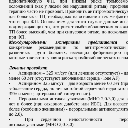
идиопатическую ФП, при низком риске тромбоэмбо
осложнений (как у людей без нарушений ритма), профил
терапию часто не проводят. Проводить антитромботическ
для больных с ТП, необходимо на основании тех же факто
что и при ФП. Основанием для этого служат данные исс
подтверждающих то, что риск тромбоэмболических ослож
ТП более высокий, чем при синусовом ритме, но несколько
при ФП.
Международными экспертами предлагаются
сле
конкретные рекомендации по антитромботической
различных групп больных, имеющих фибрилляцию пр
которые зависят от уровня риска тромбоэмболических осло
Лечение проводят:
•
Аспирином – 325 мг/сут (или лечение отсутствует) - дл
менее 60 лет (отсутствуют заболевания сердца - lone AF).
•
Аспирином 325 мг/сут – для возраста менее 60 лет (пр
заболевание сердца, но нет застойной сердечной недостато
35% и менее, артериальной гипертензии).
•
Пероральными антикоагулянтами (МНО 2,0-3,0) для в
лет и более (при сахарном диабете или ИБС). Для возраст
более (особенно женщинам) - пероральными антикоагуля
до 2,0).
•
При сердечной недостаточности - перо
антикоагулянтами (МНО 2,0-3,0).