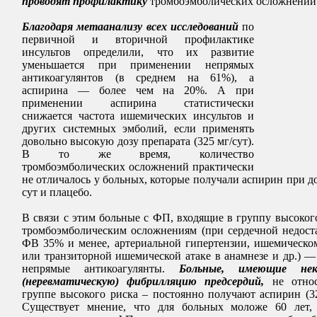
проводят профилактику
тромбоэмболических осложнений
Благодаря метаанализу всех исследований
по
первичной и вторичной профилактике
инсультов определили, что их развитие
уменьшается при применении непрямых
антикоагулянтов (в среднем на 61%), а
аспирина — более чем на 20%. А при
применении аспирина статистически
снижается частота ишемических инсультов и
других системных эмболий, если применять
довольно высокую дозу препарата (325 мг/сут).
В то же время, количество
тромбоэмболических осложнений практически
не отличалось у больных, которые получали аспирин при доз
сут и плацебо.
В связи с этим больные с ФП, входящие в группу высоког
тромбоэмболическим осложнениям (при сердечной недост
ФВ 35% и менее, артериальной гипертензии, ишемическо
или транзиторной ишемической атаке в анамнезе и др.) 
непрямые антикоагулянты.
Больные, имеющие нек
(неревматическую) фибрилляцию предсердий,
не относ
группе высокого риска – постоянно получают аспирин (32
Существует мнение, что для больных моложе 60 лет