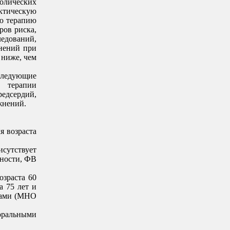
лических
актическую
ую терапию
ров риска,
ледований,
нений при
 ниже, чем
дующие
 терапии
едсердий,
жнений.
я возраста
исутствует
чности, ФВ
озраста 60
а 75 лет и
нтами (МНО
ральными