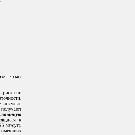
.
е - 75 мг/
о риска по
аточности,
м инсульте
— получают
лапанную
ящиеся к
5 мг/сут).
, имеющих