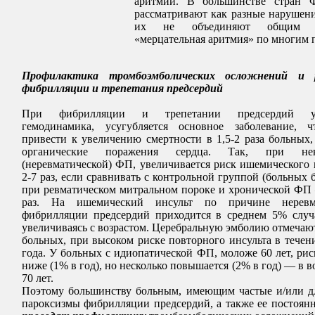
аритмии. В большинстве стран
рассматривают как разные нарушен
их не объединяют общим т
«мерцательная аритмия» по многим 
Профилактика тромбоэмболических осложнений и р
фибрилляции и трепетания предсердий
При фибрилляции и трепетании предсердий ух
гемодинамика, усугубляется основное заболевание, 
привести к увеличению смертности в 1,5-2 раза больны
органические поражения сердца. Так, при нек
(неревматической) ФП, увеличивается риск ишемического 
2-7 раз, если сравнивать с контрольной группой (больных 
при ревматическом митральном пороке и хронической ФП
раз. На ишемический инсульт по причине неревма
фибрилляции предсердий приходится в среднем 5% случа
увеличиваясь с возрастом. Церебральную эмболию отмечаю
больных, при высоком риске повторного инсульта в течен
года. У больных с идиопатической ФП, моложе 60 лет, рис
ниже (1% в год), но несколько повышается (2% в год) — в во
70 лет.
Поэтому большинству больным, имеющим частые и/или д
пароксизмы фибрилляции предсердий, а также ее постоя