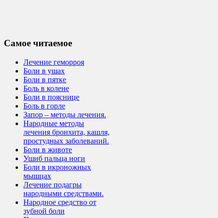
Самое читаемое
Лечение геморроя
Боли в ушах
Боли в пятке
Боль в колене
Боли в пояснице
Боль в горле
Запор – методы лечения.
Народные методы
лечения бронхита, кашля,
простудных заболеваний.
Боли в животе
Ушиб пальца ноги
Боли в икроножных
мышцах
Лечение подагры
народными средствами.
Народное средство от
зубной боли