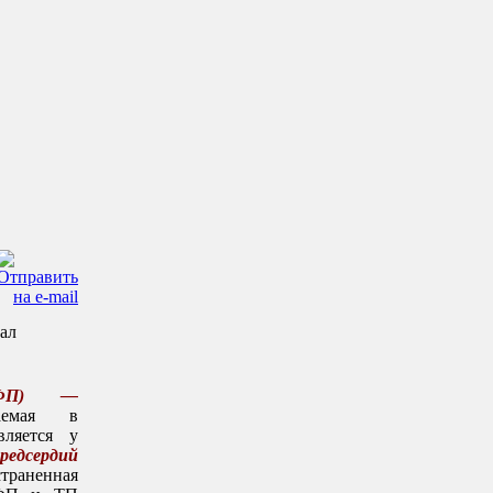
иал
 (ФП) —
чаемая в
вляется у
редсердий
траненная