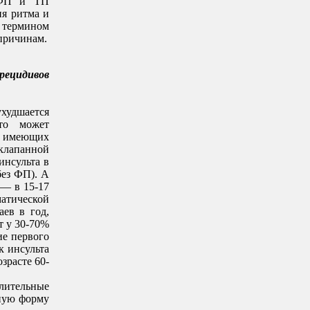
 ФП и ТП
ия ритма и
ермином
причинам.
ецидивов
удшается
что может
х, имеющих
лапанной
инсульта в
без ФП). А
 — в 15-17
тической
ев в год,
т у 30-70%
ие первого
к инсульта
зрасте 60-
лительные
нную форму