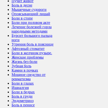
Пучит живот
Боль в десне
Мышечные судороги
Опоясывающий лишай
Боли в стопе
Боли при половом акте
Лечение болезней горла
народными методами
Бурсит большого пальца
ноги
Утрення боль в пояснице
Афтозный стоматит
Боли в желчном пузыре.
Женские проблемы
Жизнь без боли
Зубная боль
Камни в почках
Мощное средство от
ревматизма
Боли в глазах
Ишиалгия
Боли в бедрах
Боль в груди
Эндометриоз
Боль в пенисе