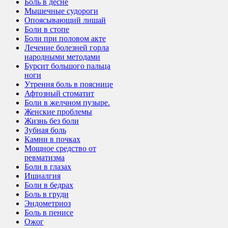
Боль в десне
Мышечные судороги
Опоясывающий лишай
Боли в стопе
Боли при половом акте
Лечение болезней горла
народными методами
Бурсит большого пальца
ноги
Утрення боль в пояснице
Афтозный стоматит
Боли в желчном пузыре.
Женские проблемы
Жизнь без боли
Зубная боль
Камни в почках
Мощное средство от
ревматизма
Боли в глазах
Ишиалгия
Боли в бедрах
Боль в груди
Эндометриоз
Боль в пенисе
Ожог