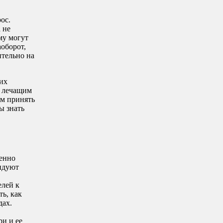
ос.
 не
му могут
аоборот,
ительно на
щих
с лечащим
ем принять
ы знать
венно
ендуют
елей к
ть, как
дах.
ри и ее