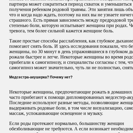
партнера может сократиться период схваток и уменьшиться
получения ребенком родовой травмы. Эти занятия лишь об
что и когда надо ждать, поэтому на них вы не узнаете ничег
страшного. Есть прямая зависимость между предродовой тр
степенью боли, которую испытывает женщина при родах. Ч
тревога, тем более сильной кажется женщине боль.
Такие простые способы расслабления, как глубокое дыхание
помогают снять боль. И здесь исследования показали, что 
женщины, по 30 минут в день упражнявшиеся в глубоком д
рожали быстрее и легче. Некоторые женщины во время род
прибегали к самогипнозу, и специалисты согласны с тем, чт
самогипноз может значительно, чуть ли не полностью, снять
Медсестра-акушерка? Почему нет?
Некоторые женщины, предпочитающие рожать в домашних 
часто прибегают к помощи дипломированных медсестер-ак
Последние используют разные методы, позволяющие женщ
выдерживать родовые боли, в том числе визуализацию, сам
массаж, успокаивающие освещение и музыку.
Если роды протекают нормально, большинству женщин
обезболивающие не требуются. А если возникает необходим