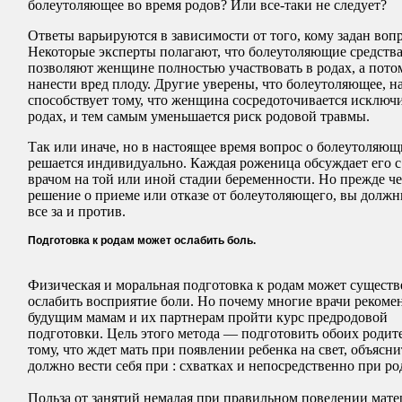
болеутоляющее во время родов? Или все-таки не следует?
Ответы варьируются в зависимости от того, кому задан вопр
Некоторые эксперты полагают, что болеутоляющие средства
позволяют женщине полностью участвовать в родах, а пото
нанести вред плоду. Другие уверены, что болеутоляющее, н
способствует тому, что женщина сосредоточивается исключ
родах, и тем самым уменьшается риск родовой травмы.
Так или иначе, но в настоящее время вопрос о болеутоляю
решается индивидуально. Каждая роженица обсуждает его 
врачом на той или иной стадии беременности. Но прежде ч
решение о приеме или отказе от болеутоляющего, вы должн
все за и против.
Подготовка к родам может ослабить боль.
Физическая и моральная подготовка к родам может сущест
ослабить восприятие боли. Но почему многие врачи реком
будущим мамам и их партнерам пройти курс предродовой
подготовки. Цель этого метода — подготовить обоих родит
тому, что ждет мать при появлении ребенка на свет, объясни
должно вести себя при : схватках и непосредственно при ро
Польза от занятий немалая при правильном поведении мате