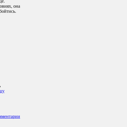
це.
овиях, она
бойтись.
ь
цу