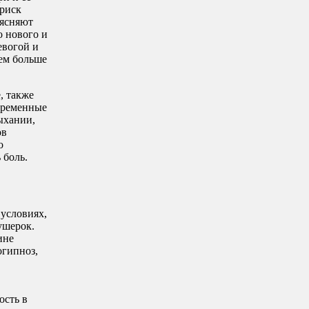
 риск
ъясняют
о нового и
евогой и
ем больше
, также
беременные
ыхании,
ов
о
 боль.
условиях,
ушерок.
ине
огипноз,
ость в