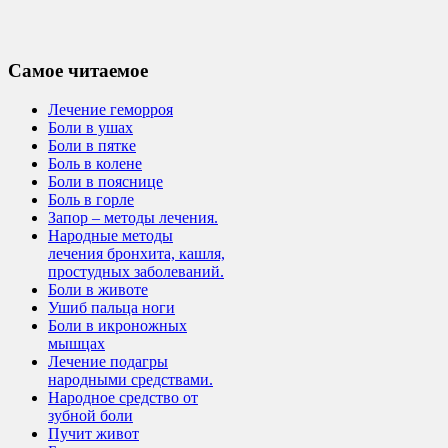
Самое читаемое
Лечение геморроя
Боли в ушах
Боли в пятке
Боль в колене
Боли в пояснице
Боль в горле
Запор – методы лечения.
Народные методы
лечения бронхита, кашля,
простудных заболеваний.
Боли в животе
Ушиб пальца ноги
Боли в икроножных
мышцах
Лечение подагры
народными средствами.
Народное средство от
зубной боли
Пучит живот