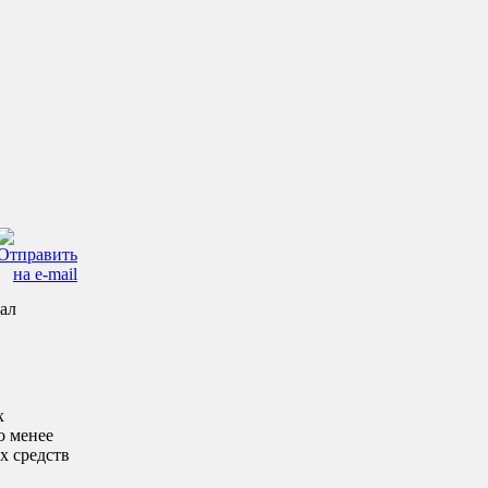
иал
х
о менее
х средств